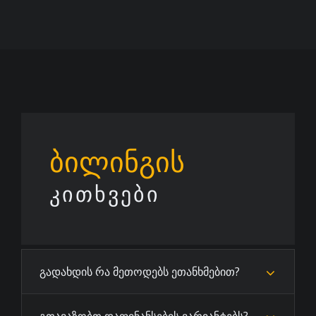
ბილინგის
ᲙᲘᲗᲮᲕᲔᲑᲘ
გადახდის რა მეთოდებს ეთანხმებით?
გთავაზობთ დაფინანსების ვარიანტებს?